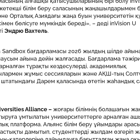
асының алғашқы қатысушыларының бірі болу inVi
 жетекші білім беру саласының жаңашылдарымен б
әне Орталық Азиядағы жаңа буын университетін қ
імен бөлісуге мүмкіндік береді», – деді inVision U
ті
Эндрю Вахтель
.
on Sandbox бағдарламасы 2026 жылдың шілде айын
аусым айына дейін жалғасады. Бағдарлама тәжір
арналған тұрақты кездесулерді, академиялық
лармен жұмыс сессияларын және АҚШ-тың Солтү
 штатындағы Дарем қаласында өтетін жаһандық с
versities Alliance –
жоғары білімнің болашағын ж
тыруға ұмтылатын университеттерге арналған аш
лық платформа. Альянс білім беру ұйымдары арас
астықты дамытып, студенттерді жылдам өзгеріп ж
сын-қатерлеріне дайындауға бағытталған жаңа оқ