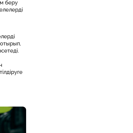
м беру
елелерді
елерді
 отырып,
сетеді.
н
ілдіруге