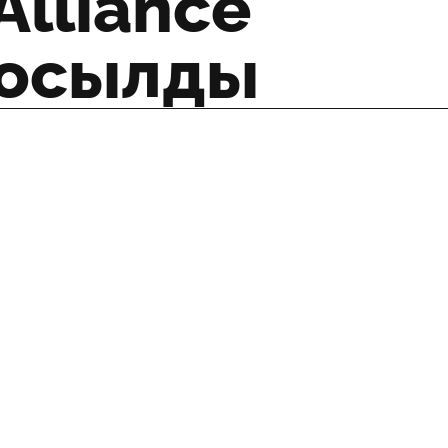
Alliance
қосылды