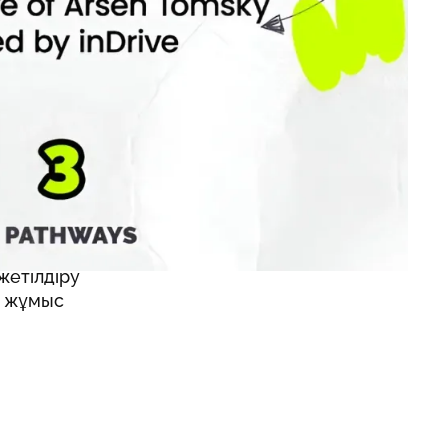
iversity
 Африка,
 Орталық
н
тысушылар
жетілдіру
п жұмыс