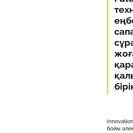
тех
еңб
сап
сұр
жоғ
қар
қал
бірі
Innovati
бойы әлем