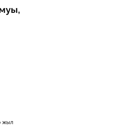
муы,
р жыл