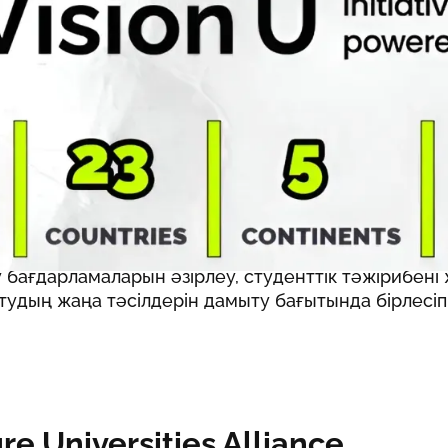
лық ынтымақтастықты дамыту мақсатында Duke Un
құрылған
Future Universities Alliance
халықаралық
ың Innovation Sandbox бағдарламасының алғашқы
ларының қатарына қосылды.
аның алғашқы легіне Солтүстік Америка, Еуропа,
 Аустралияның 23 елінен 49 ұйым енді.
inVision U
аңдалған жалғыз жоғары оқу орны ретінде
теттердің болашағын қалыптастыруға бағытталға
лық қауымдастықта өңірдің атынан қатысады. Қа
у бағдарламаларын әзірлеу, студенттік тәжірибені 
тудың жаңа тәсілдерін дамыту бағытында бірлесі
re Universities Alliance