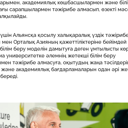
арымен, академиялық көшбасшылармен және білі
ағы сарапшылармен тәжірибе алмасып, өзекті мәс
алқылайды.
U үшін Альянсқа қосылу
халықаралық үздік тәжіриб
 мен Орталық Азияның қажеттіліктеріне бейімдей
білім беру моделін дамытуға
деген ұмтылысты көр
а университетке әлемнің жетекші білім беру
мен тәжірибе алмасуға, оқытудың жаңа тәсілдері
 және академиялық бағдарламаларын одан әрі жет
 береді.