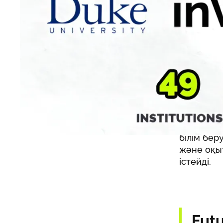
халықара
жанынан 
альянсын
қатысушы
Бағдарлам
Азия және
Азиядан т
универси
халықара
білім бер
және оқы
істейді.
Futu