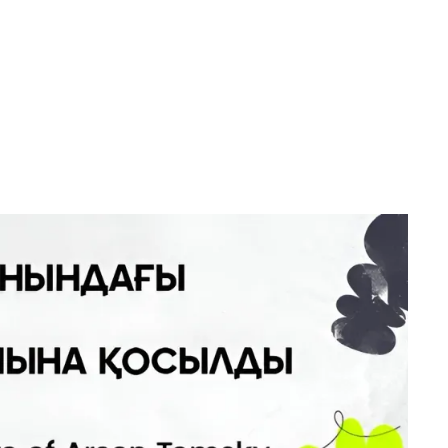
on U
су мен