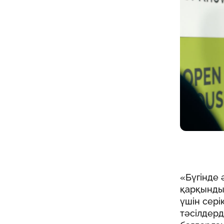
«Бүгінде 
қарқынды
үшін сері
тәсілдерд