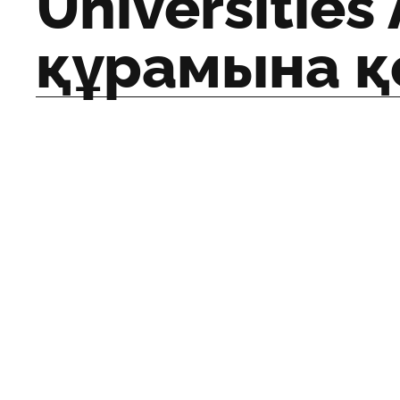
Universities 
құрамына 