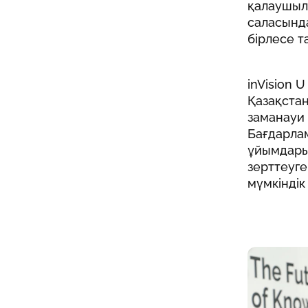
қалаушыл
саласынд
бірлесе т
inVision 
Қазақстан
заманауи 
Бағдарлам
ұйымдары
зерттеуге
мүмкіндік