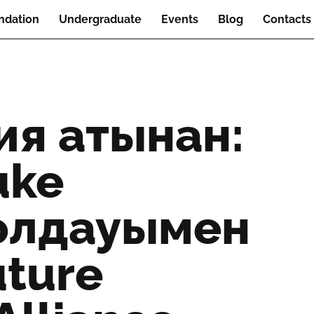
ndation
Undergraduate
Events
Blog
Contacts
ия атынан:
uke
қолдауымен
ture