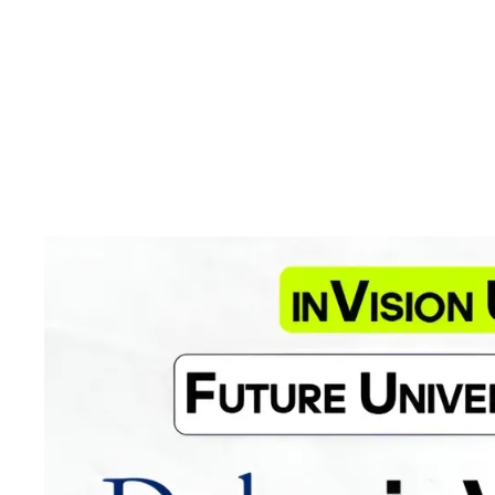
Орта
Duke
құры
Alli
inVision 