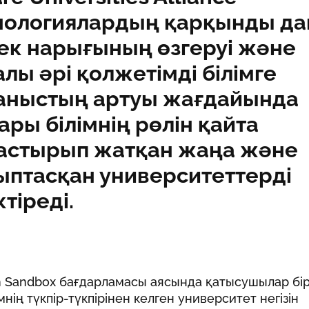
нологиялардың
қарқынды да
ек нарығының өзгеруі және
алы әрі қолжетімді білімге
аныстың артуы
жағдайында
ары білімнің рөлін қайта
астырып жатқан
жаңа және
ыптасқан университеттерді
ктіреді.
on Sandbox бағдарламасы аясында қатысушылар бі
нің түкпір-түкпірінен келген университет негізін