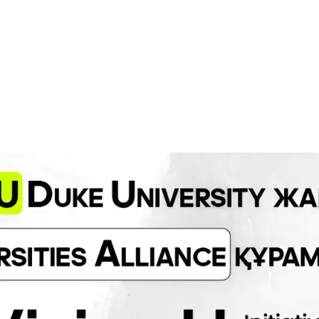
лық Азия атынан: inVisi
 University қолдауымен
лған Future Universities
ance құрамына қосылды
U
жоғары білім берудегі озық тәжірибелермен алма