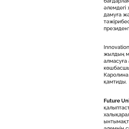
бағдарлам
әлемдегі
дамуға ж
тәжірибес
президен
Innovati
жылдың м
алмасуға 
көшбасшы
Каролина
қамтиды.
Future Uni
қалыптас
халықара
ынтымақт
әлемнің 