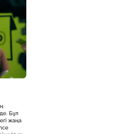
ың
де. Бұл
егі жаңа
ance