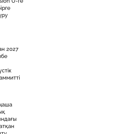
sion U-ге
ірге
ұру
ан 2027
ибе
стік
аммитті
аңаша
ық
ындағы
атқан
ыту