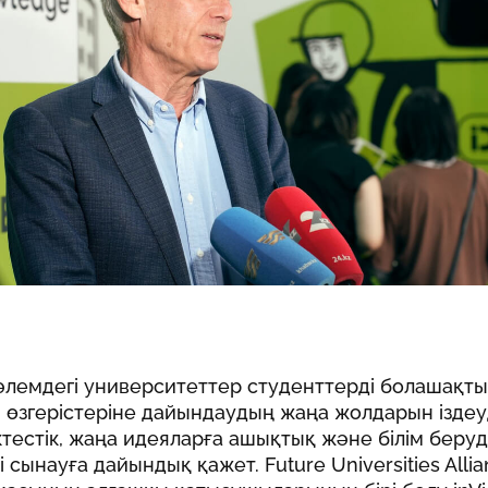
әлемдегі университеттер студенттерді болашақт
 өзгерістеріне дайындаудың жаңа жолдарын іздеу
ктестік, жаңа идеяларға ашықтық және білім беруд
і сынауға дайындық қажет. Future Universities Alli