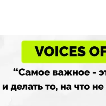
мое важное — это верить в с
елать то, на что не решаются
гие»
история Михаила
дорова
тсмены, которые побеждают. И есть те, кто меняе
рой нашего первого выпуска – из вторых. Олимпий