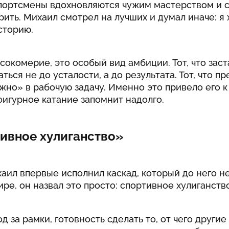
портсмены вдохновляются чужим мастерством и 
рить. Михаил смотрел на лучших и думал иначе: я 
сторию.
сокомерие, это особый вид амбиции. Тот, что зас
ться не до усталости, а до результата. Тот, что п
но» в рабочую задачу. Именно это привело его к
игурное катание запомнит надолго.
ивное хулиганство»
аил впервые исполнил каскад, который до него н
ире, он назвал это просто: спортивное хулиганство
од за рамки, готовность сделать то, от чего другие