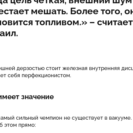
да цель четкая, внешний шум
естает мешать. Более того, о
новится топливом.» –
считает
аил.
нешней дерзостью стоит железная внутренняя дис
ает себя перфекционистом.
имеет значение
самый сильный чемпион не существует в вакууме.
б этом прямо: