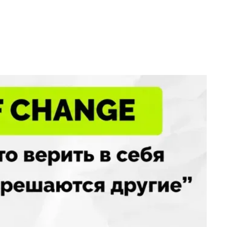
ебя
т сам
ский