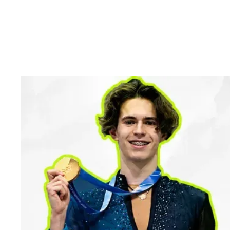
«Са
и д
дру
Шай
Есть спор
спорт. Ге