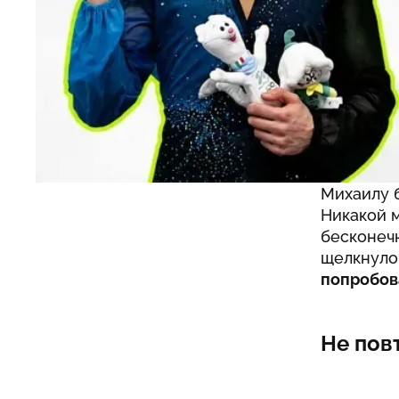
чемпион 
призер че
трениров
то, на чт
С чего
Михаилу б
Никакой м
бесконечн
щелкнуло
попробов
Не пов