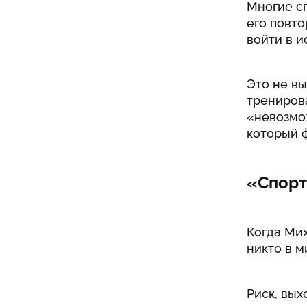
Многие с
его повто
войти в и
Это не вы
тренирова
«невозмож
который ф
«Спорт
Когда Мих
никто в м
Риск, вых