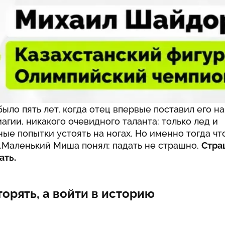
2026 года, чемпион четырех континентов, серебр
мпионата мира – за этими титулами не просто го
ок, а особый способ мышления Михаила Шайдоров
о не решаются другие.
 все началось
ыло пять лет, когда отец впервые поставил его на
агии, никакого очевидного таланта: только лед и
ые попытки устоять на ногах. Но именно тогда чт
.Маленький Миша понял: падать не страшно.
Стра
ать.
торять, а войти в историю