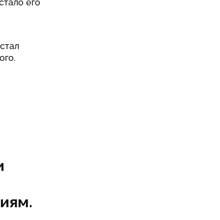
стало его
 стал
ого.
и
иям.