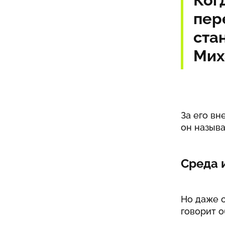
Ког
пер
ста
Мих
За его в
он назыв
Среда 
Но даже 
говорит о