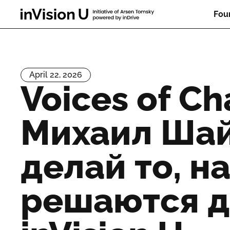
Fou
April 22, 2026
Voices of Ch
Михаил Шай
делай то, на
решаются д