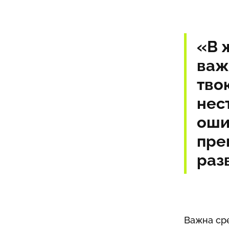
«В 
важ
тво
нес
оши
пре
раз
Важна сре