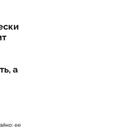
чески
ит
ь, а
айно: ее