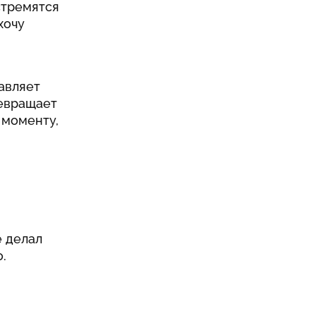
стремятся
хочу
тавляет
ревращает
 моменту,
е делал
.