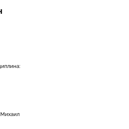
н
циплина:
 Михаил