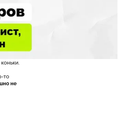
яный
ды
а: делать
 коньки.
о-то
шно не