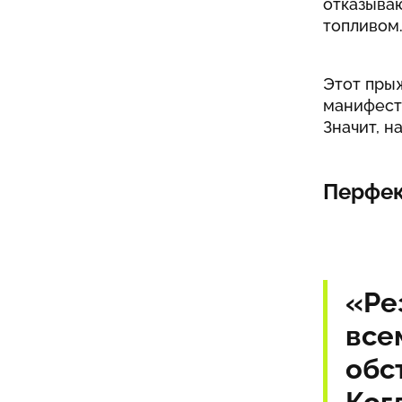
отказываю
топливом
Этот прыж
манифесто
Значит, н
Перфек
«Ре
все
обс