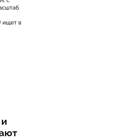
ч, с
масштаб
U ищет в
 и
тают