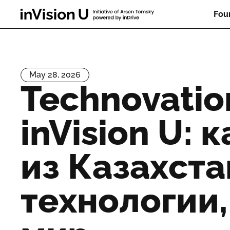
Fou
May 28, 2026
Technovation
inVision U:
из Казахст
технологии