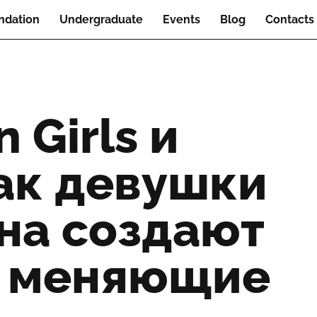
ndation
Undergraduate
Events
Blog
Contacts
 Girls и
 как девушки
ана создают
, меняющие