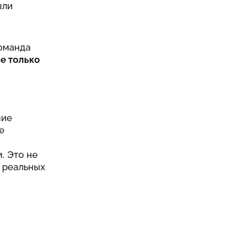
ыли
Команда
е только
ние
е
. Это не
 реальных