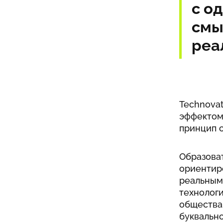
с о
смы
реа
Technovat
эффектом.
принцип 
Образоват
ориентир
реальным
технологи
общества
буквально