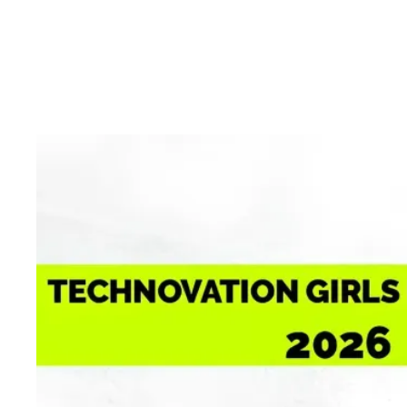
Мир меня
образова
труда, со
условиях 
те, кто у
Technovat
школьницы
2025–202
предоста
победител
программ,