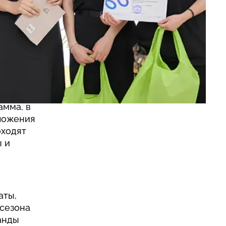
амма, в
ложения
оходят
ы и
аты,
 сезона
манды