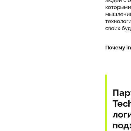
людей с о
которыми
мышления
технологи
своих буд
Почему in
Пар
Tech
лог
под