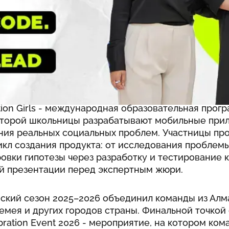
такое Technovation Girls?
ion Girls - международная образовательная прогр
оторой школьницы разрабатывают мобильные при
ния реальных социальных проблем. Участницы пр
кл создания продукта: от исследования проблем
вки гипотезы через разработку и тестирование к
й презентации перед экспертным жюри.
нский сезон 2025–2026 объединил команды из Алм
емея и других городов страны. Финальной точкой
bration Event 2026 - мероприятие, на котором ко