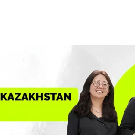
ется быстрее, чем успевает меняться система
ния. Искусственный интеллект трансформирует р
здаёт новые профессии и упраздняет старые и в э
выигрывают не те, кто успел выучить правильный 
меет думать, создавать и работать с реальными за
ion Girls Kazakhstan - один из немногих форматов,
 не слушают о технологиях, а создают их сами. В
6
inVision U стал партнёром Celebration Event пр
вил гранты на обучение
четырём командам-
ьницам. Это не случайное партнёрство. Это встр
 построенных на одной идее.