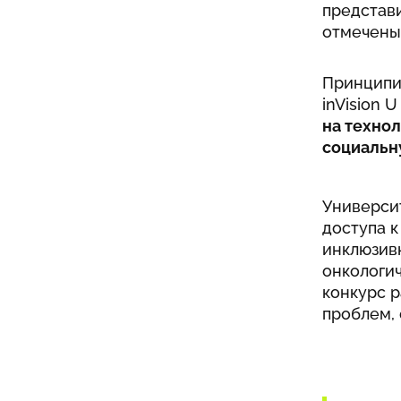
представи
отмечены 
Принципи
inVision
на технол
социальн
Универси
доступа к
инклюзив
онкологи
конкурс 
проблем,