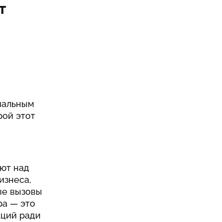
т
циальным
рой этот
ют над
изнеса,
ые вызовы
ра — это
кций ради