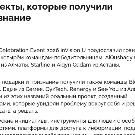
екты, которые получили
знание
Celebration Event 2026 inVision U предоставил гра
 четырём командам-победительницам: AiQushagy 
 из Алматы, Starline и Aiqyn Qadam из Астаны.
 подарки и признание получили также команды B
, Dajze из Семея, QyzTech, Renergy и See You из Ал
 из этих названий реальный проект, созданный
ами, которые увидели проблему вокруг себя и ре
ать, а решать.
еские инициативы, инструменты для людей с осо
стями, платформы для доступа к информации, по