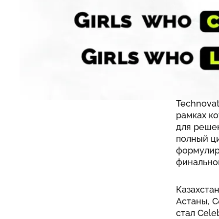
Что 
Technovat
рамках к
для реше
полный ци
формулиро
финально
Казахста
Астаны, С
стал Cele