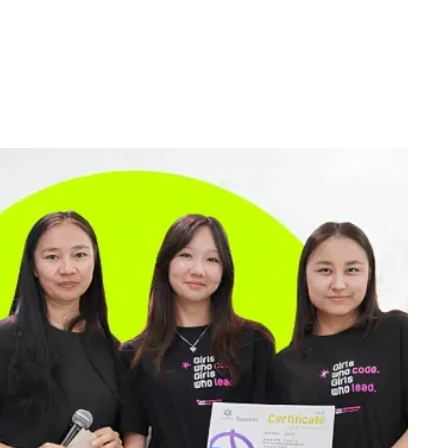
ынок
тих
учебник, а
дачами.
 где
 сезоне
ограммы и
еча двух