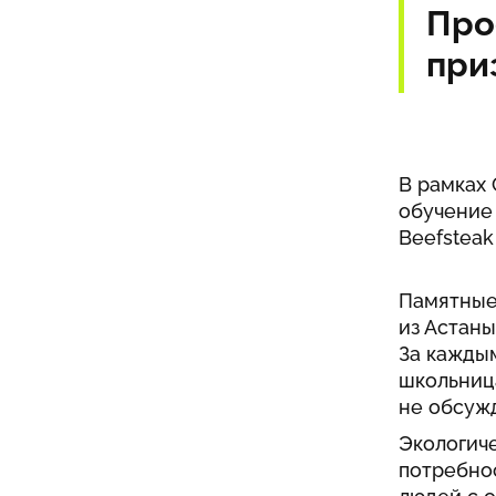
Про
при
В рамках 
обучение
Beefsteak
Памятные
из Астаны
За каждым
школьниц
не обсужд
Экологич
потребно