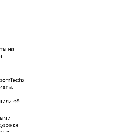
нты на
и
loomTechs
маты.
шили её
быми
ддержка