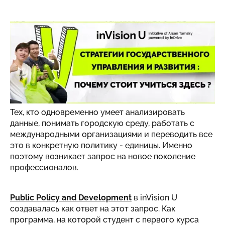
В Казахстане активно развивается система
государственного управления. Каждый год
появляются новые стратегии, программы развития,
концепции городского планирования. Все это
требует специалистов, которые умеют их
разрабатывать и воплощать в жизнь.
Тех, кто одновременно умеет анализировать
данные, понимать городскую среду, работать с
международными организациями и переводить все
это в конкретную политику - единицы. Именно
поэтому возникает запрос на новое поколение
профессионалов.
Public Policy and Development
в inVision U
создавалась как ответ на этот запрос. Как
программа, на которой студент с первого курса