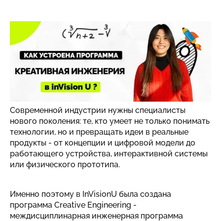
Мир стремительно меняется. Робототехника,
искусственный интеллект, умные устройства,
цифровое производство, immersive technologies и
automation уже становятся частью нашей
повседневной жизни. Но главный вопрос сегодня -
кто будет создавать эти технологии?
Современной индустрии нужны специалисты
нового поколения: те, кто умеет не только понимать
технологии, но и превращать идеи в реальные
продукты - от концепции и цифровой модели до
работающего устройства, интерактивной системы
или физического прототипа.
Именно поэтому в InVisionU была создана
программа Creative Engineering -
междисциплинарная инженерная программа