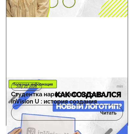
Полезная информация
min
July 27, 2026
Студентка нарисовала логотип
inVision U : история создания
Читать