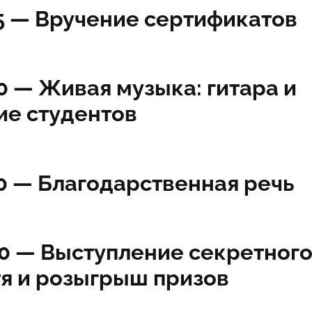
5 —
Вручение сертификатов
40 —
Живая музыка: гитара и
ие студентов
0 —
Благодарственная речь
00 —
Выступление секретног
тя и розыгрыш призов