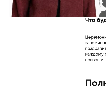
вопросы и
Что бу
Церемония
запомина
поздрави
каждому 
призов и 
Пол