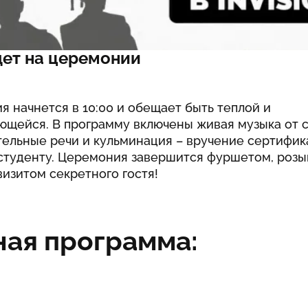
 не бояться трудностей.
дет на церемонии
 начнется в 10:00 и обещает быть теплой и
ющейся. В программу включены живая музыка от с
тельные речи и кульминация – вручение сертифик
студенту. Церемония завершится фуршетом, роз
визитом секретного гостя!
ная программа: