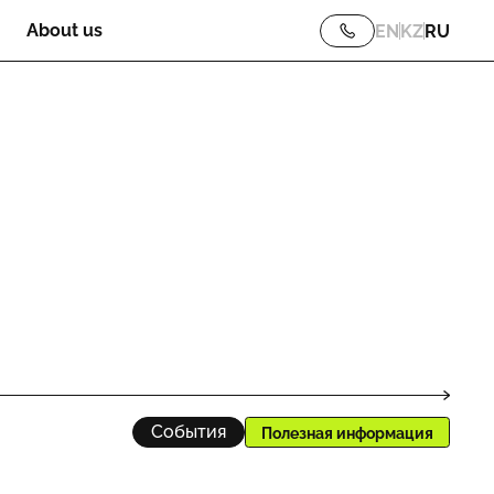
About us
EN
KZ
RU
События
Полезная информация