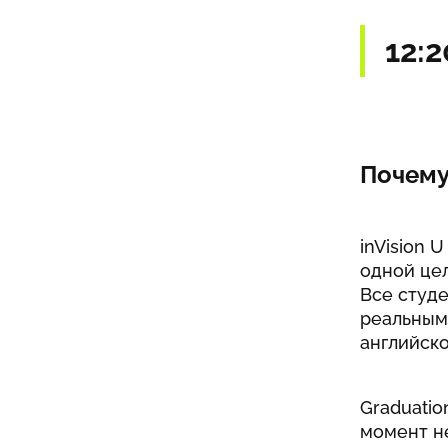
12:
Почему
inVision 
одной цел
Все студе
реальными
английско
Graduatio
момент не