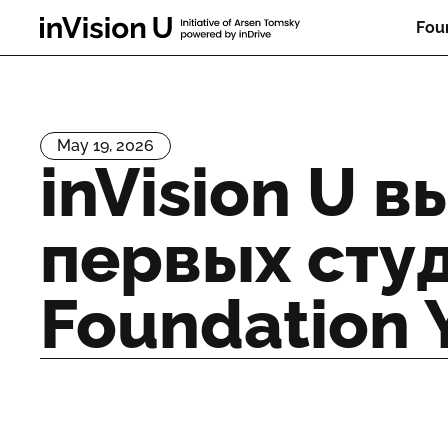
Fou
May 19, 2026
inVision U 
первых сту
Foundation 