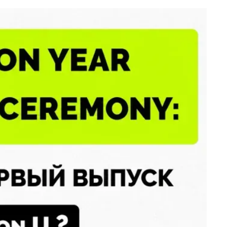
dation
нт,
ервыми.
а. Это
равильные