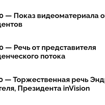
20 —
Показ видеоматериала о
дентов
50 —
Речь от представителя
денческого потока
00 —
Торжественная речь Эн
теля, Президента inVision