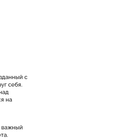
озданный с
уг себя.
над
ся на
о важный
та.