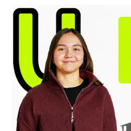
inVisi
Year
Первый вы
который о
22 мая в 
Foundatio
Год, к
Foundatio
год, за к
дисциплин