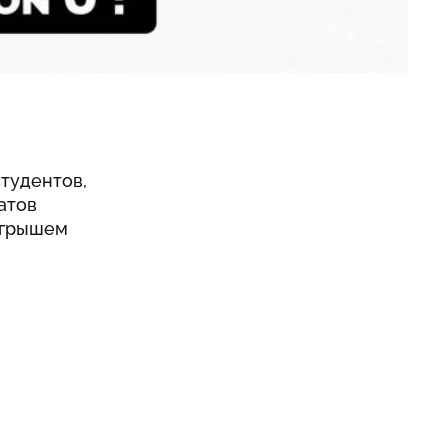
тудентов,
атов
ыгрышем