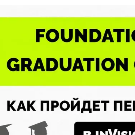
on U выпускает первых студентов Foun
пуск – это не просто дата в календаре. Это моме
станется в истории университета навсегда.
inVision U пройдет Graduation Ceremony студентов
n Year 2025–2026 – тех самых, кто решился быть п
оторый все изменил
n Year – это не просто подготовительная программ
оторый студенты не только освоили академические
ы, но и научились думать по-другому, задавать п