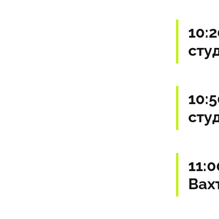
10:
сту
10:
сту
11:
Вах