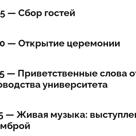
45 —
Сбор гостей
00 —
Открытие церемонии
05 —
Приветственные слова о
оводства университета
5 —
Живая музыка: выступле
омброй