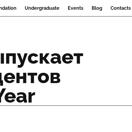
ndation
Undergraduate
Events
Blog
Contacts
выпускает
дентов
Year