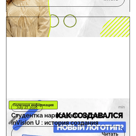
Полезная информация
min
July 27, 2026
Студентка нарисовала логотип
inVision U : история создания
Читать