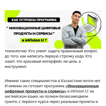
Когда говорят «IT-специалист», большинство
представляет программиста за экраном. Но мир
цифровых продуктов давно перестал быть только
про код. Сегодня самые востребованные люди в
технологических компаниях - это те, кто понимает
пользователя так же хорошо, как понимает
технологию. Кто умеет задать правильный вопрос
до того, как написать первую строчку кода. Кто
знает, что красивый интерфейс не цель, а
инструмент.
Именно таких специалистов в Казахстане почти нет.
И именно их готовит программа
«Инновационные
цифровые продукты и сервисы»
в inVision U: на
английском языке, на полном безвозмездном
гранте, с первого курса через реальные проекты и