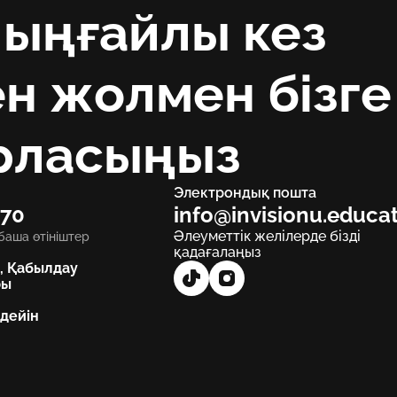
 ыңғайлы кез
ен жолмен бізге
рласыңыз
Электрондық пошта
 70
info@invisionu.educa
Әлеуметтік желілерде бізді
баша өтініштер
қадағалаңыз
, Қабылдау
ры
 дейін