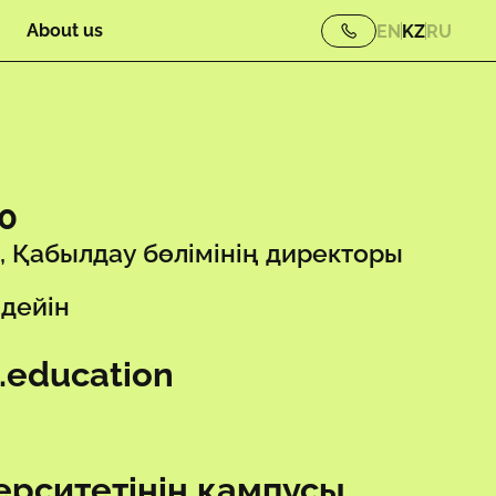
About us
EN
KZ
RU
70
 Қабылдау бөлімінің директоры
 дейін
u.education
ерситетінің кампусы,