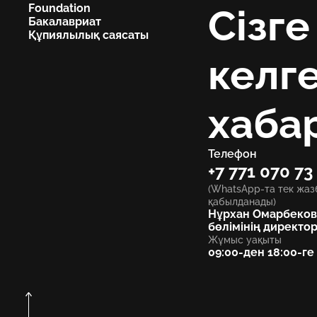
Foundation
Сізге
Бакалавриат
Құпиялылық саясаты
келг
хаба
Телефон
+7 771 070 73
(WhatsApp-та тек жаз
қабылданады)
Нұрхан Омарбеков
бөлімінің директо
Жұмыс уақыты
09:00-ден 18:00-ге