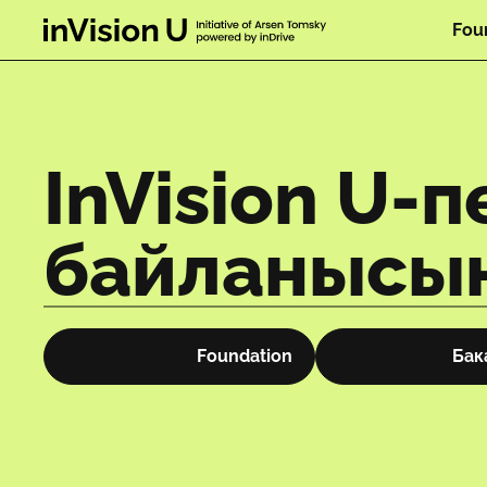
Fou
InVision U-п
байланысы
Foundation
Бак