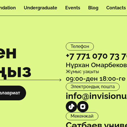
ndation
Undergraduate
Events
Blog
Contacts
ен
Телефон
+7 771 070 73 
ңыз
Нұрхан Омарбеков,
Жұмыс уақыты
09:00-ден 18:00-ге
Электрондық пошта
алавриат
info@invision
Мекенжай
Сәтбаев унив